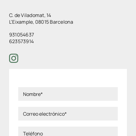
C. de Viladomat, 14
L’Eixample, 08015 Barcelona
931054637
623573914